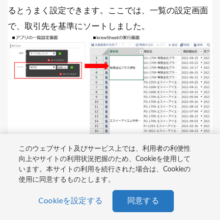
るとうまく設定できます。ここでは、一覧の設定画面
で、取引先を基準にソートしました。
このウェブサイト及びサービス上では、利用者の利便性
向上やサイトの利用状況把握のため、Cookieを使用して
います。本サイトの利用を続行された場合は、Cookieの
サンプルファイルのダウンロードはこちら
使用に同意するものとします。
https://download.krew.mescius.jp/study/krewsheet-
Cookieを設定する
同意する
drill/ks500-10case-management.zip