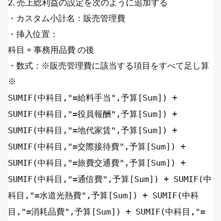
2. 売上総利益の設定を次のように追加する
・カスタム小計名：販売管理費
・挿入位置：
科目 = 事務用品費 の後
・数式：※販売管理費に該当する項目をすべて足し算
※
SUMIF
(中科目,
"=給料手当"
,予算[
Sum
]) +
SUMIF
(中科目,
"=役員報酬"
,予算[
Sum
]) +
SUMIF
(中科目,
"=地代家賃"
,予算[
Sum
]) +
SUMIF
(中科目,
"=交際接待費"
,予算[
Sum
]) +
SUMIF
(中科目,
"=旅費交通費"
,予算[
Sum
]) +
SUMIF
(中科目,
"=通信費"
,予算[
Sum
]) +
SUMIF
(中
科目,
"=水道光熱費"
,予算[
Sum
]) +
SUMIF
(中科
目,
"=消耗品費"
,予算[
Sum
]) +
SUMIF
(中科目,
"=