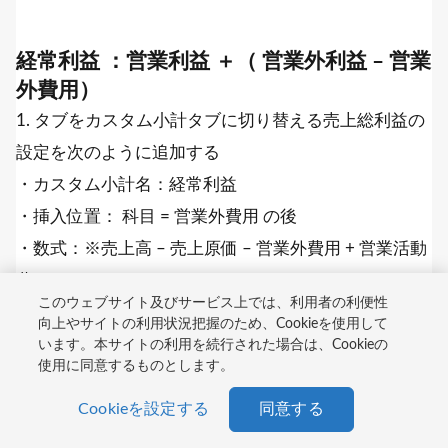
経常利益 ：営業利益 ＋（ 営業外利益 – 営業
外費用）
1. タブをカスタム小計タブに切り替える売上総利益の
設定を次のように追加する
・カスタム小計名：経常利益
・挿入位置： 科目 = 営業外費用 の後
・数式：※売上高 – 売上原価 – 営業外費用 + 営業活動
費※
このウェブサイト及びサービス上では、利用者の利便性
SUMIF
(中科目,
"=売上高"
,予算[
Sum
]) -
SUMIF
(中
向上やサイトの利用状況把握のため、Cookieを使用して
科目,
"=売上原価"
,予算[
Sum
]) - (
SUMIF
(中科
います。本サイトの利用を続行された場合は、Cookieの
使用に同意するものとします。
目,
"=給料手当"
,予算[
Sum
]) +
SUMIF
(中科目,
"=
Cookieを設定する
同意する
役員報酬"
,予算[
Sum
]) +
SUMIF
(中科目,
"=地代家
賃"
,予算[
Sum
]) +
SUMIF
(中科目,
"=交際接待費"
,