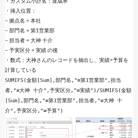
・カスタム小計名：達成率
・挿入位置：
– 拠点名 = 本社
– 部門名 = 第1営業部
– 担当者 = 大神 十介
– 予実区分 = 実績 の後
・数式：大神さんのレコードを抽出し、実績÷予算を
計算している
SUMIFS
(金額[
Sum
],部門名,
"=第1営業部"
,担当
者,
"=大神 十介"
,予実区分,
"=実績"
)/
SUMIFS
(金額
[
Sum
],部門名,
"=第1営業部"
,担当者,
"=大神 十
介"
,予実区分,
"=予算"
)